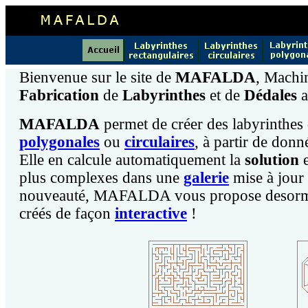
Bienvenue sur le site de
MAFALDA
, Machin
Fabrication
de
Labyrinthes
et de
Dédales
a
MAFALDA
permet de créer des labyrinthe
polygonales
ou
circulaires
, à partir de donn
Elle en calcule automatiquement la
solution
e
plus complexes dans une
galerie
mise à jour 
nouveauté, MAFALDA vous propose desorm
créés de façon
interactive
!